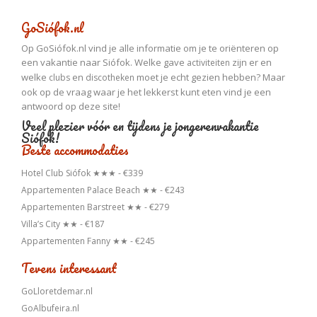
GoSiófok.nl
Op GoSiófok.nl vind je alle informatie om je te oriënteren op
een vakantie naar Siófok. Welke gave
zijn er en
activiteiten
welke
en
moet je echt gezien hebben? Maar
clubs
discotheken
ook op de vraag waar je het lekkerst kunt eten vind je een
antwoord op deze site!
Veel plezier vóór en tijdens je jongerenvakantie
Siófok!
Beste accommodaties
Hotel Club Siófok ★★★ - €339
Appartementen Palace Beach ★★ - €243
Appartementen Barstreet ★★ - €279
Villa’s City ★★ - €187
Appartementen Fanny ★★ - €245
Tevens interessant
GoLloretdemar.nl
GoAlbufeira.nl