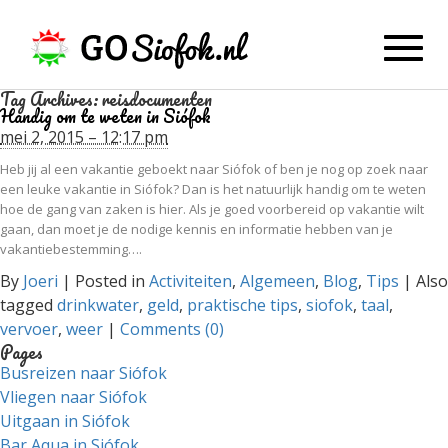
Toggl
navig
Tag Archives:
reisdocumenten
Handig om te weten in Siófok
mei 2, 2015 – 12:17 pm
Heb jij al een vakantie geboekt naar Siófok of ben je nog op zoek naar
een leuke vakantie in Siófok? Dan is het natuurlijk handig om te weten
hoe de gang van zaken is hier. Als je goed voorbereid op vakantie wilt
gaan, dan moet je de nodige kennis en informatie hebben van je
vakantiebestemming….
By
Joeri
|
Posted in
Activiteiten
,
Algemeen
,
Blog
,
Tips
|
Also
tagged
drinkwater
,
geld
,
praktische tips
,
siofok
,
taal
,
vervoer
,
weer
|
Comments (0)
Pages
Busreizen naar Siófok
Vliegen naar Siófok
Uitgaan in Siófok
Bar Aqua in Siófok