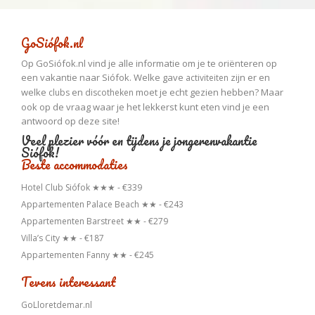
GoSiófok.nl
Op GoSiófok.nl vind je alle informatie om je te oriënteren op
een vakantie naar Siófok. Welke gave
zijn er en
activiteiten
welke
en
moet je echt gezien hebben? Maar
clubs
discotheken
ook op de vraag waar je het lekkerst kunt eten vind je een
antwoord op deze site!
Veel plezier vóór en tijdens je jongerenvakantie
Siófok!
Beste accommodaties
Hotel Club Siófok ★★★ - €339
Appartementen Palace Beach ★★ - €243
Appartementen Barstreet ★★ - €279
Villa’s City ★★ - €187
Appartementen Fanny ★★ - €245
Tevens interessant
GoLloretdemar.nl