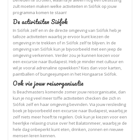
beneden te scrollen, waarna je alleen nog een beslissing
zult moeten maken welke activiteiten in Siófok op jouw
programma komen te staan!
De activiteiten Siófok
In Siófok zelf en in de directe omgeving van Siófok heb je
talloze activiteiten waarbij je ervoor kunt kiezen de
omgeving in te trekken of in Siófok zelf te blijven. In de
omgeving van Siófok kun je bijvoorbeeld met een jeep de
omgeving verkennen. Verder zou je kunnen kiezen voor
een excursie naar Budapest. Heb je minder met cultuur en
wil je vooral adrenaline opwekken? Kies dan voor karten,
paintballen of bungeejumpen in het Hongaarse Siófok.
Ook via jouw reisorganisatie
Is Beachmasters komende zomer jouw reisorganisatie, dan
kun je nog veel meer toffe activiteiten checken die zich in
Siófok zelf en haar omgeving bevinden. Via jouw reisleiding
boek je bijvoorbeeld een excursie naar Budapest, waarbij je
zelf niets meer hoeft te regelen. Ook kun je kiezen voor een
heerlijke relaxing cruise over het Balatonmeer, waarbij je de
hele dag onbeperkt kunt eten, drinken, zonnen en nieuwe
mensen leren kennen.