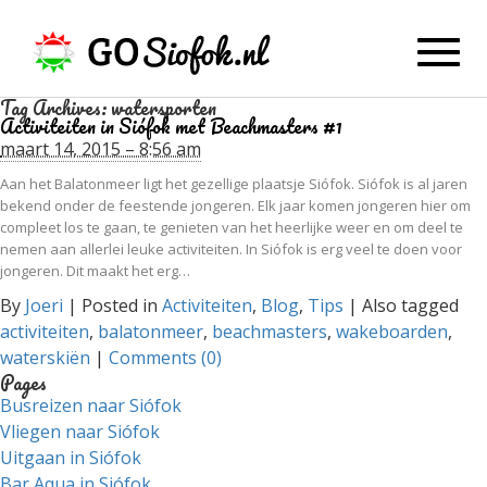
Toggl
navig
Tag Archives:
watersporten
Activiteiten in Siófok met Beachmasters #1
maart 14, 2015 – 8:56 am
Aan het Balatonmeer ligt het gezellige plaatsje Siófok. Siófok is al jaren
bekend onder de feestende jongeren. Elk jaar komen jongeren hier om
compleet los te gaan, te genieten van het heerlijke weer en om deel te
nemen aan allerlei leuke activiteiten. In Siófok is erg veel te doen voor
jongeren. Dit maakt het erg…
By
Joeri
|
Posted in
Activiteiten
,
Blog
,
Tips
|
Also tagged
activiteiten
,
balatonmeer
,
beachmasters
,
wakeboarden
,
waterskiën
|
Comments (0)
Pages
Busreizen naar Siófok
Vliegen naar Siófok
Uitgaan in Siófok
Bar Aqua in Siófok