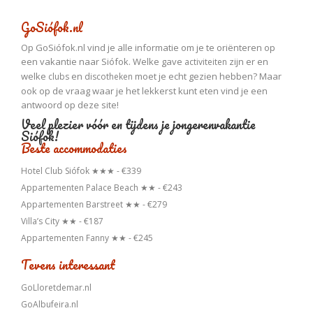
GoSiófok.nl
Op GoSiófok.nl vind je alle informatie om je te oriënteren op
een vakantie naar Siófok. Welke gave
zijn er en
activiteiten
welke
en
moet je echt gezien hebben? Maar
clubs
discotheken
ook op de vraag waar je het lekkerst kunt eten vind je een
antwoord op deze site!
Veel plezier vóór en tijdens je jongerenvakantie
Siófok!
Beste accommodaties
Hotel Club Siófok ★★★ - €339
Appartementen Palace Beach ★★ - €243
Appartementen Barstreet ★★ - €279
Villa’s City ★★ - €187
Appartementen Fanny ★★ - €245
Tevens interessant
GoLloretdemar.nl
GoAlbufeira.nl